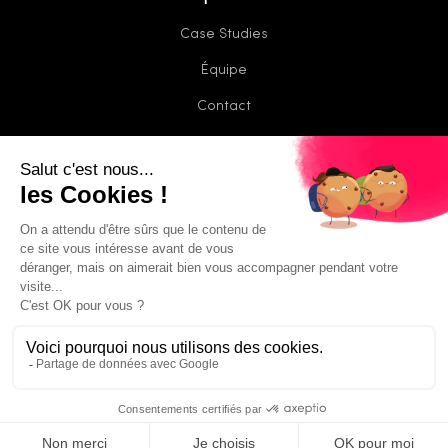
Case Studies
Équipe
Contact
Jaws Group
Arkée
Blinked
Splashr
Place to Be Media
© 2026 Sparkle. Tous droits réservés.
Mentions légales
Politique de confidentialité
CGV