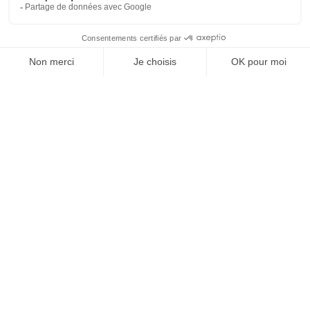
Tag
Quel logiciel de communication
interne choisir pour engager vos
équipes ?