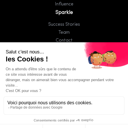
Influence
Sparkle
Success Stories
Team
Contact
Jaws Group
Arkée
Blinked
Splashr
© 2025 Sparkle. Tous droits réservés.
Mentions légales
Politique de confidentialité
CGV