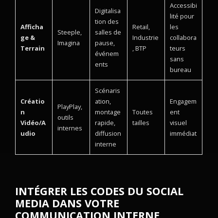
Accessibi
Digitalisa
lité pour
tion des
Afficha
Retail,
les
Steeple,
salles de
ge &
Industrie
collabora
Imagina
pause,
Terrain
, BTP
teurs
événem
sans
ents
bureau
Scénaris
Créatio
ation,
Engagem
PlayPlay,
n
montage
Toutes
ent
outils
Vidéo/A
rapide,
tailles
visuel
internes
udio
diffusion
immédiat
interne
INTÉGRER LES CODES DU SOCIAL
MEDIA DANS VOTRE
COMMUNICATION INTERNE