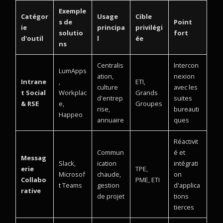
Exemple
Catégor
Usage
Cible
s de
Point
ie
principa
privilégi
solutio
fort
d'outil
l
ée
ns
Centralis
Intercon
LumApps
ation,
nexion
Intrane
,
ETI,
culture
avec les
t Social
Workplac
Grands
d'entrep
suites
& RSE
e,
Groupes
rise,
bureauti
Happeo
annuaire
ques
Réactivit
Commun
é et
Messag
Slack,
ication
intégrati
erie
TPE,
Microsof
chaude,
on
Collabo
PME, ETI
t Teams
gestion
d'applica
rative
de projet
tions
tierces